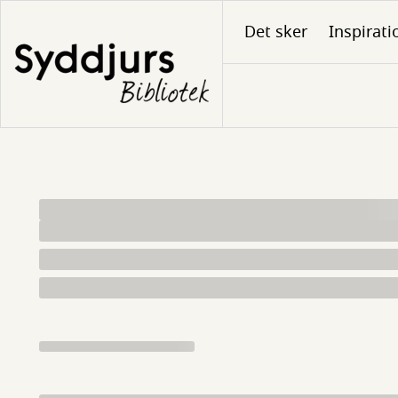
Gå
Det sker
Inspirati
til
hovedindhold