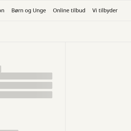
on
Børn og Unge
Online tilbud
Vi tilbyder