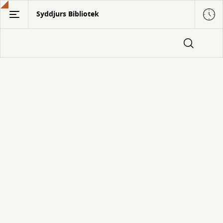
Gå
Syddjurs Bibliotek
til
hovedindhold