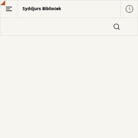
Gå
Syddjurs Bibliotek
til
hovedindhold