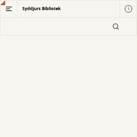
Gå
Syddjurs Bibliotek
til
hovedindhold