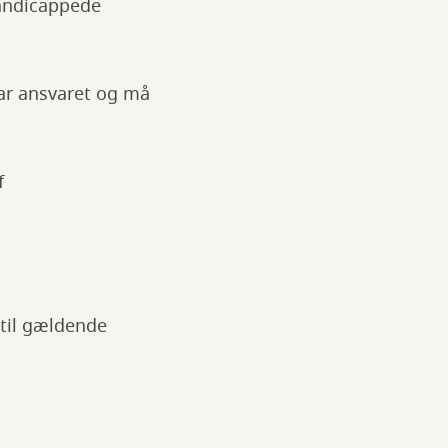
handicappede
ar ansvaret og må
f
 til gældende