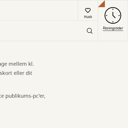
Husk
Åbningstider
dage mellem kl.
kort eller dit
te publikums-pc'er,