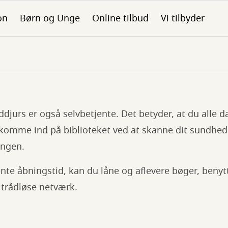
on
Børn og Unge
Online tilbud
Vi tilbyder
yddjurs er også selvbetjente. Det betyder, at du alle 
komme ind på biblioteket ved at skanne dit sundheds
angen.
nte åbningstid, kan du låne og aflevere bøger, benyt
 trådløse netværk.