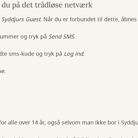
du på det trådløse netværk
t
Syddjurs Guest
. Når du er forbundet til dette, åbne
lnummer og tryk på
Send SMS
.
ndte sms-kode og tryk på
Log ind
.
ue
.
for alle over 14 år, også selvom man ikke bor i Syd