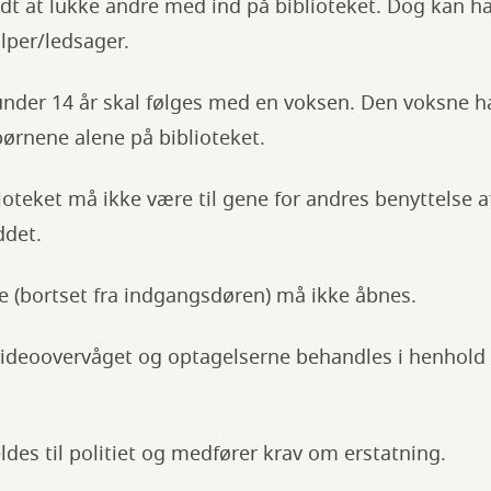
ladt at lukke andre med ind på biblioteket. Dog kan 
per/ledsager.
nder 14 år skal følges med en voksen. Den voksne h
børnene alene på biblioteket.
oteket må ikke være til gene for andres benyttelse a
ddet.
e (bortset fra indgangsdøren) må ikke åbnes.
 videoovervåget og optagelserne behandles i henhold
des til politiet og medfører krav om erstatning.