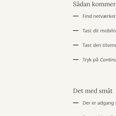
Sådan kommer 
Find netværke
Tast dit mobi
Tast den tilse
Tryk på
Contin
Det med småt
Der er adgang 