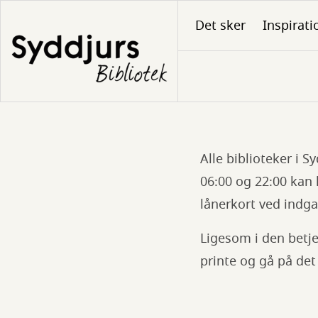
Gå
Det sker
Inspirati
til
hovedindhold
Alle biblioteker i S
Selvbetjent
06:00 og 22:00 kan 
bibliotek
lånerkort ved indg
Ligesom i den betje
printe og gå på det