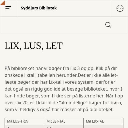
Gå
Syddjurs Bibliotek
til
hovedindhold
LIX, LUS, LET
På biblioteket har vi bøger fra Lix 3 og op. Klik på dit
ønskede lixtal i tabellen herunder.Det er ikke alle let-
læste bøger der har Lix-tal i vores system, derfor er
det også en rigtig god idé at besøge biblioteket, hvor I
kan finde bøger, som I ikke ser på listerne her. Når I op
over Lix 20, er I klar til de ”almindelige” bøger for børn,
som vi heldigvis også har masser af på biblioteket.
Mit LUS-TRIN
Mit LET-TAL
Mit LIX-TAL