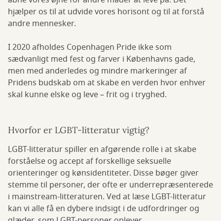
åbne vores øjne for andre måder at leve på. Det
hjælper os til at udvide vores horisont og til at forstå
andre mennesker.
I 2020 afholdes Copenhagen Pride ikke som
sædvanligt med fest og farver i Københavns gade,
men med anderledes og mindre markeringer af
Pridens budskab om at skabe en verden hvor enhver
skal kunne elske og leve – frit og i tryghed.
Hvorfor er LGBT-litteratur vigtig?
LGBT-litteratur spiller en afgørende rolle i at skabe
forståelse og accept af forskellige seksuelle
orienteringer og kønsidentiteter. Disse bøger giver
stemme til personer, der ofte er underrepræsenterede
i mainstream-litteraturen. Ved at læse LGBT-litteratur
kan vi alle få en dybere indsigt i de udfordringer og
glæder, som LGBT-personer oplever.