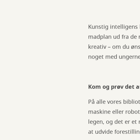
Kunstig intelligen
madplan ud fra de r
kreativ – om du øns
noget med ungerne
Kom og prøv det a
På alle vores bibli
maskine eller robo
legen, og det er et
at udvide forestill