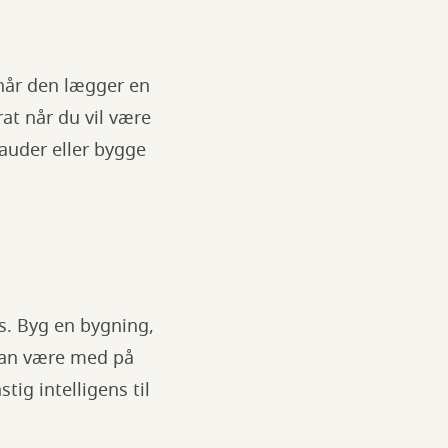
når den lægger en
at når du vil være
tauder eller bygge
ns. Byg en bygning,
 kan være med på
ig intelligens til