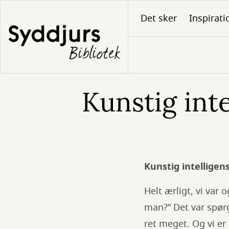
Gå
Det sker
Inspirati
til
hovedindhold
Kunstig inte
Kunstig intellige
Helt ærligt, vi var
man?” Det var spørgs
ret meget. Og vi er 