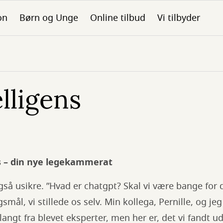
on
Børn og Unge
Online tilbud
Vi tilbyder
lligens
ns – din nye legekammerat
 også usikre. ”Hvad er chatgpt? Skal vi være bange for
mål, vi stillede os selv. Min kollega, Pernille, og jeg
langt fra blevet eksperter, men her er, det vi fandt ud