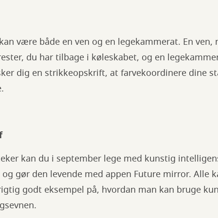
s kan være både en ven og en legekammerat. En ven, 
ester, du har tilbage i køleskabet, og en legekammer
ker dig en strikkeopskrift, at farvekoordinere dine s
.
f
oteker kan du i september lege med kunstig intellige
t og gør den levende med appen Future mirror. Alle
 rigtig godt eksempel på, hvordan man kan bruge kunst
ingsevnen.