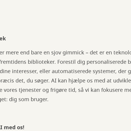
tek
 er mere end bare en sjov gimmick – det er en teknolo
remtidens biblioteker. Forestil dig personaliserede 
 dine interesser, eller automatiserede systemer, der 
æcis det, du søger. AI kan hjælpe os med at udvikle
e vores tjenester og frigøre tid, så vi kan fokusere m
get: dig som bruger.
I med os!