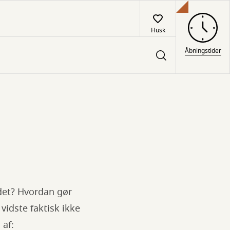
Husk
Åbningstider
 det? Hvordan gør
 vidste faktisk ikke
 af: