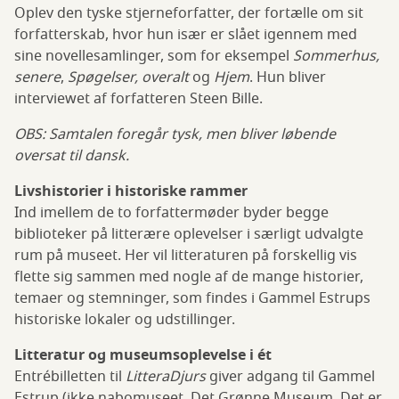
Oplev den tyske stjerneforfatter, der fortælle om sit
forfatterskab, hvor hun især er slået igennem med
sine novellesamlinger, som for eksempel
Sommerhus,
senere
,
Spøgelser, overalt
og
Hjem
. Hun bliver
interviewet af forfatteren Steen Bille.
OBS: Samtalen foregår tysk, men bliver løbende
oversat til dansk.
Livshistorier i historiske rammer
Ind imellem de to forfattermøder byder begge
biblioteker på litterære oplevelser i særligt udvalgte
rum på museet. Her vil litteraturen på forskellig vis
flette sig sammen med nogle af de mange historier,
temaer og stemninger, som findes i Gammel Estrups
historiske lokaler og udstillinger.
Litteratur og museumsoplevelse i ét
Entrébilletten til
LitteraDjurs
giver adgang til Gammel
Estrup (ikke nabomuseet, Det Grønne Museum. Det er