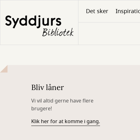
Gå
Det sker
Inspirati
til
hovedindhold
Bliv låner
Vi vil altid gerne have flere
brugere!
Klik her for at komme i gang.